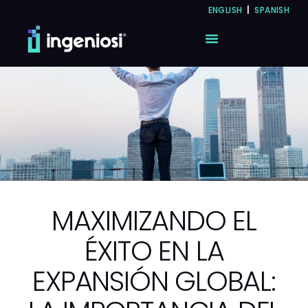
ENGLISH
|
SPANISH
NEARSHORING RECRUITING
STAFFING SERVICES
MAXIMIZANDO EL
ÉXITO EN LA
EXPANSIÓN GLOBAL: